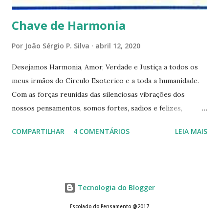
Chave de Harmonia
Por
João Sérgio P. Silva
abril 12, 2020
Desejamos Harmonia, Amor, Verdade e Justiça a todos os
meus irmãos do Circulo Esoterico e a toda a humanidade.
Com as forças reunidas das silenciosas vibrações dos
nossos pensamentos, somos fortes, sadios e felizes,
formando assim um elo de fraternidade universal. Estamos
COMPARTILHAR
4 COMENTÁRIOS
LEIA MAIS
satisfeitos e em paz com o universo inteiro, e desejanos
que todos os serem realizem as suas aspirações mais
íntimas. Damos graças ao Pai Invisível por ter estabelecido
a Harmonia, o Amor a Verdade e a Justiça entre todos os
Tecnologia do Blogger
seus filhos. assim seja
Escolado do Pensamento @2017