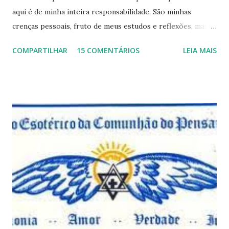
aqui é de minha inteira responsabilidade. São minhas
crenças pessoais, fruto de meus estudos e reflexões, mas
que não devem ser levadas como verdades absolutas,
COMPARTILHAR
15 COMENTÁRIOS
LEIA MAIS
porque nem mesmo eu as tenho desta forma. Eu vos
convido a refletir comigo, se permitindo o direito de
observar pelo menos por alguns momentos, certas
questões que serão apresentadas, por uma visão diferente
e talvez contraditória a sua própria visão. Durante todo
este mês estaremos debatendo este tema e gostaríamos de
convida-lo a deixar seus comentários e reflexões no final
do texto clicando em novo comentário e acompanhar as
respostas e sugestões dos demais. Não estranhem o fato
de que teremos mais perguntas do que respostas, mais
reflexões do que formulações prontas, pois as perguntas
parecem contribuir mais para o aprendizado do que as
afirmações. Quem de nós pode de fato afirmar alguma coi...