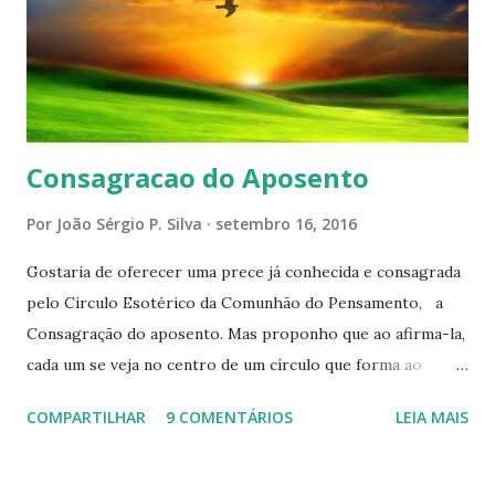
Consagracao do Aposento
Por
João Sérgio P. Silva
setembro 16, 2016
Gostaria de oferecer uma prece já conhecida e consagrada
pelo Circulo Esotérico da Comunhão do Pensamento, a
Consagração do aposento. Mas proponho que ao afirma-la,
cada um se veja no centro de um círculo que forma ao
redor de si “um aposento”, um lugar especial dentre de
COMPARTILHAR
9 COMENTÁRIOS
LEIA MAIS
cada um de nós mesmos. Um círculo que cresce e se
expande a medida que nos purificamos e nos tornamos
projeções mais perfeitas do poder, sabedoria e amor de