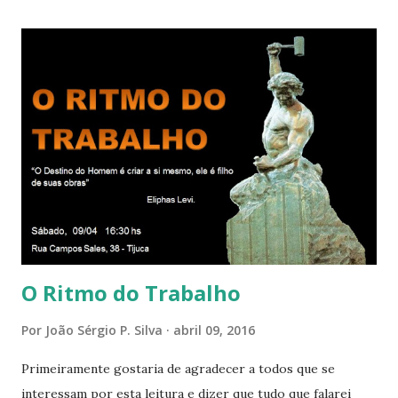
Deus. Que envolve aos poucos aqueles com quem nos
relacionamos e vai se ampliando e tocando os círculos
iluminados daqueles com que cooperamos, formando um
círculo cada vez maior de Paz e Harmonia. CONSAGRAÇÃO
DO APOSENTO Dentro do Círculo Infinito da Divina
Presença que me envolve inteiramente Afirmo: Há uma só
presença aqui: é a presença da Harmonia, que faz vibrar
todos os corações de Felicidade e Alegria. Quem quer que
aqui entre, sentirá as vibrações da Divina Harmonia. Há uma
só presença aqui: é a...
O Ritmo do Trabalho
Por
João Sérgio P. Silva
abril 09, 2016
Primeiramente gostaria de agradecer a todos que se
interessam por esta leitura e dizer que tudo que falarei