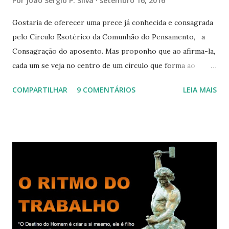
Por
João Sérgio P. Silva
setembro 16, 2016
Gostaria de oferecer uma prece já conhecida e consagrada
pelo Circulo Esotérico da Comunhão do Pensamento, a
Consagração do aposento. Mas proponho que ao afirma-la,
cada um se veja no centro de um círculo que forma ao
redor de si “um aposento”, um lugar especial dentre de
COMPARTILHAR
9 COMENTÁRIOS
LEIA MAIS
cada um de nós mesmos. Um círculo que cresce e se
expande a medida que nos purificamos e nos tornamos
projeções mais perfeitas do poder, sabedoria e amor de
Deus. Que envolve aos poucos aqueles com quem nos
relacionamos e vai se ampliando e tocando os círculos
iluminados daqueles com que cooperamos, formando um
círculo cada vez maior de Paz e Harmonia. CONSAGRAÇÃO
DO APOSENTO Dentro do Círculo Infinito da Divina
Presença que me envolve inteiramente Afirmo: Há uma só
presença aqui: é a presença da Harmonia, que faz vibrar