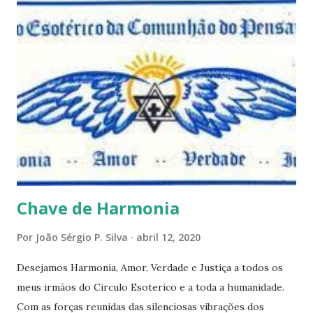
e talvez contraditória a sua própria visão. Durante todo
este mês estaremos debatendo este tema e gostaríamos de
convida-lo a deixar seus comentários e reflexões no final
do texto clicando em novo comentário e acompanhar as
respostas e sugestões dos demais. Não estranhem o fato
de que teremos mais perguntas do que respostas, mais
reflexões do que formulações prontas, pois as perguntas
parecem contribuir mais para o aprendizado do que as
afirmações. Quem de nós pode de fato afirmar alguma coi...
Chave de Harmonia
Por
João Sérgio P. Silva
abril 12, 2020
Desejamos Harmonia, Amor, Verdade e Justiça a todos os
meus irmãos do Circulo Esoterico e a toda a humanidade.
Com as forças reunidas das silenciosas vibrações dos