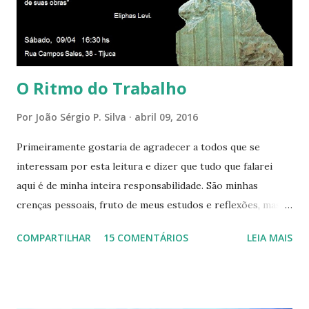
todos os corações de Felicidade e Alegria. Quem quer que
aqui entre, sentirá as vibrações da Divina Harmonia. Há uma
só presença aqui: é a...
O Ritmo do Trabalho
Por
João Sérgio P. Silva
abril 09, 2016
Primeiramente gostaria de agradecer a todos que se
interessam por esta leitura e dizer que tudo que falarei
aqui é de minha inteira responsabilidade. São minhas
crenças pessoais, fruto de meus estudos e reflexões, mas
que não devem ser levadas como verdades absolutas,
COMPARTILHAR
15 COMENTÁRIOS
LEIA MAIS
porque nem mesmo eu as tenho desta forma. Eu vos
convido a refletir comigo, se permitindo o direito de
observar pelo menos por alguns momentos, certas
questões que serão apresentadas, por uma visão diferente