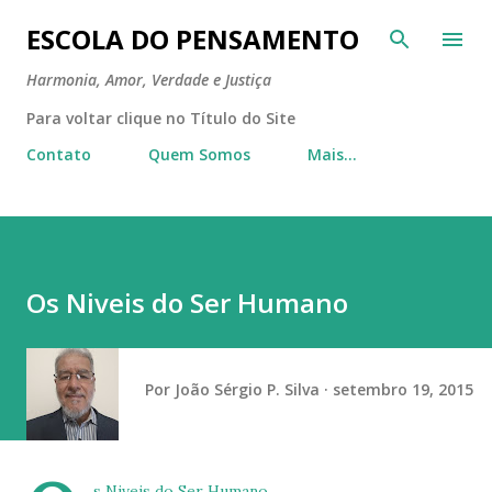
Pular para o conteúdo principal
ESCOLA DO PENSAMENTO
Harmonia, Amor, Verdade e Justiça
Para voltar clique no Título do Site
Contato
Quem Somos
Mais…
Os Niveis do Ser Humano
Por
João Sérgio P. Silva
setembro 19, 2015
s Niveis do Ser Humano